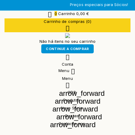
Facebook
Preços especiais para Sócios!

0
Carrinho
0,00 €
Carrinho de compras (0)

Não há itens no seu carrinho
CONTINUE A COMPRAR

Conta

Menu
Menu

arrow_forward
GDB
arrow_forward
Produtos
arrow_forward
Novo Sócio
arrow_forward
Quotas
arrow_forward
Contacte-nos